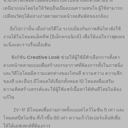
ช่วยให้โฟกัสอัตโนมัติจับจ้องไปที่ใบหน้าและดวงตาอย่าง
เหนียวแน่นโดยไม่ให้วัตถุอื่นเบี่ยงเบนความสนใจ ผู้ใช้สามารถ
เปลี่ยนวัตถุได้อย่างง่ายดายผ่านหน้าจอสัมผัสของกล้อง
ยิ่งไปกว่านั้น เมื่อถ่ายวิดีโอ ระบบป้องกันภาพสั่นไหวยังใช้
งานได้ในโหมดแอ็คทีฟ (อิเล็กทรอนิกส์) เพื่อให้แน่ใจว่าฟุตเทจ
จะนิ่งและราบรื่นเมื่อเดิน
ฟังก์ชัน
Creative Look
ช่วยให้ผู้ใช้มีตัวเลือกการตั้งค่า
ล่วงหน้าหลายแบบเพื่อสร้างบรรยากาศที่ต้องการทั้งในภาพนิ่ง
และวิดีโอโดยมีความแตกต่างของโทนสี ความสว่าง ความลึก
ของสี และอื่นๆ มีโหมดให้เลือกทั้งหมด 10 โหมดเพื่อเสริม
ความคิดสร้างสรรค์และให้ผู้ใช้แชร์เนื้อหาได้ทันทีโดยไม่ต้อง
แก้ไข
ZV-1F มีโหมดเพื่อถ่ายภาพทั้งแบบสโลว์โมชั่น 5 เท่า และ
โหมดสปีสโมชั่น ที่เร็วขึ้น 60 เท่า ความเร็วไฮเปอร์แล็ปส์เพื่อ
ให้ได้เอฟเฟกต์ที่ต้องการ