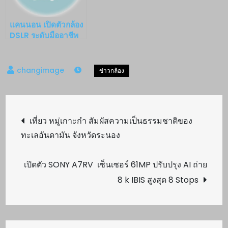
แคนนอน เปิดตัวกล้อง
DSLR ระดับมืออาชีพ
รุ่นใหม่ Canon EOS
5D Mark III
Post
เที่ยว หมู่เกาะกำ สัมผัสความเป็นธรรมชาติของ
ทะเลอันดามัน จังหวัดระนอง
navigation
เปิดตัว SONY A7RV เซ็นเซอร์ 61MP ปรับปรุง AI ถ่าย
8 k IBIS สูงสุด 8 Stops