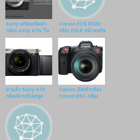
Sony เตรียมเปิดตัว
Canon EOS 650D
กล้อง sony A7iv ใน
กล้อง DSLR หน้าจอทัช
วันที่ 21 ตุลาคม 2564
สกรีน และเปิดตัว
เวลา21.00น
Canon EOS M กล้อง
Mirrorless เปลี่ยน
เลนส์ได้
มาแล้ว Sony A7C
Canon เปิดตัวกล้อง
กล้องมิเรอร์เลสฟูล
canon R5C กล้อง
เฟรม เล็ก เบา แต่ทรง
full frame
พลัง
mirrorless สำหรับ
สายวิดีโอและภาพนิ่ง