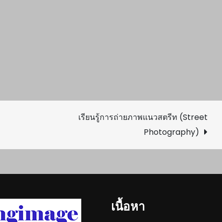
เรียนรู้การถ่ายภาพแนวสตรีท (Street
Photography)
เนื้อหา