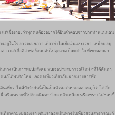
ใจ แต่เชื่อเถอะว่าทุกคนต้องอยากได้ยินคำตอบจากปากท่านแน่นอน
างอยู่ในใจ อาจจะบอกว่า เที่ยวทำไมเสียเงินและเวลา เหนื่อย อยู่
่าว แต่เชื่อสิว่าพอย้อนกลับไปจุดถาม ก็จะเข้าใจ ที่เขาตอบมา
ดินทาง เป็นการพบปะสังคม พบเจอประสบการณ์ใหม่ ๆที่ได้ค้นหา
งคนก็ได้พบรักใหม่ เจอคอเที่ยวเดียวกัน มากมายสารพัด
นเที่ยว ไม่มีปัจจัยอันนี้เป็นเป็นหัวข้อต้นๆของสาเหตุก็ว่าได้ อีก
นี่ หรือเพราะที่ไปต้องเดินทางไกล กลัวเหนื่อย หรือเพราะไม่ชอบขี้
ก การเที่ยวตามงบของเรา เช่นเราออกเดินทางไปเที่ยวสวนสาธารณะก็