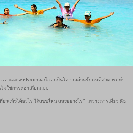
้องมีเวลาและงบประมาณ ถือว่าเป็นโอกาสสำหรับคนที่สามารถทำ
ๆมันไม่ใช่การลอกเลียนแบบ
ที่ยวแล้วได้อะไร ได้แบบไหน และอย่างไร”
เพราะการเที่ยว คือ