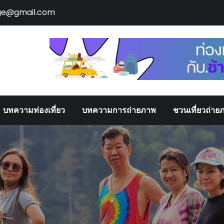
ge@gmail.com
บทความท่องเที่ยว
บทความการถ่ายภาพ
ชวนเที่ยวถ่าย