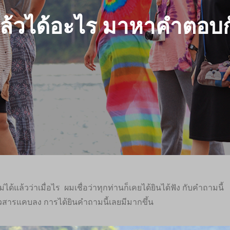
วแล้วได้อะไร มาหาคำตอบก
แล้วว่าเมื่อไร ผมเชื่อว่าทุกท่านก็เคยได้ยินได้ฟัง กับคำถามนี้
่าวสารแคบลง การได้ยินคำถามนี้เลยมีมากขึ้น