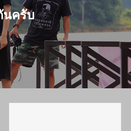
ันครับ