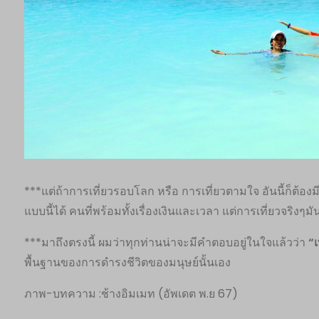
***แต่ถ้าการเที่ยวรอบโลก หรือ การเที่ยวตามใจ อันนี้ก็ต
แบบนี้ได้ คนที่พร้อมทั้งเรื่องเงินและเวลา แต่การเที่ยวจริง
***มาถึงตรงนี้ ผมว่าทุกท่านน่าจะมีคำตอบอยู่ในใจแล้วว่า
“เ
พื้นฐานของการดำรงชีวิตของมนุษย์นั้นเอง
ภาพ-บทความ :ช้างอิมเมท (อัพเดต พ.ย 67)