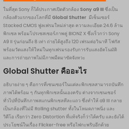
ในที่สุด Sony ก็ได้ประกาศเปิดตัวกล้อง
Sony a9 III
ซึ่งเป็น
กล้องตัวแรกของโลกที่มี
Global Shutter
มีเซ็นเซอร์
Stacked CMOS ฟูลเฟรมใหม่ล่าสุด ความละเอียด 24.6 ล้าน
พิกเซล พร้อมโปรเซสเซอร์ภาพคู่ BIONZ X ซึ่งเร็วกว่า Sony
A9 II รุ่นก่อนถึง 8 เท่า ถ่ายได้สูงถึง 120 เฟรมต่อวินาที โฟกัส
พร้อมวัดแสงให้ใหม่ในทุกเฟรมรองรับการรับแสงอัตโนมัติ
และการถ่ายภาพไม่มีภาพมืดมาขัดจังหวะ
Global Shutter คืออะไร
อธิบายง่าย ๆ คือการที่เซนเซอร์ในแต่ละพิกเซลสามารถบันทึก
ภาพได้พร้อม ๆ กันทุกพิกเซลนั้นเองครับ ต่างจากเซนเซอร์
ทั่วไปที่บันทึกภาพสแกนพิกเซลทีละแถว ซึ่งทำให้ a9 III กลาย
เป็นกล้องที่ไม่มี Rolling shutter ทั้งในโหมดภาพนิ่ง และ
วิดีโอ เรียกว่า Zero Distortion ที่แท้จริงก็ว่าได้ครับ และยังได้
ประโยชน์ในเรื่อง Flicker-free หรีอไฟกะพริบอีกด้วย