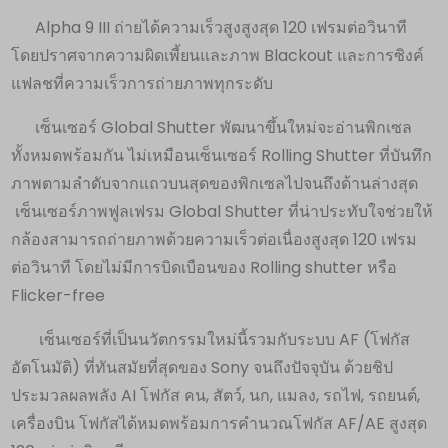
Alpha 9 III ถ่ายได้ความเร็วสูงสูงสุด 120 เฟรมต่อวินาที
โดยปราศจากความผิดเพี้ยนและภาพ Blackout และการซิงค์
แฟลชที่ความเร็วการถ่ายภาพทุกระดับ
เซ็นเซอร์ Global Shutter พัฒนาขึ้นใหม่จะอ่านพิกเซล
ทั้งหมดพร้อมกัน ไม่เหมือนเซ็นเซอร์ Rolling Shutter ที่บันทึก
ภาพตามลำดับจากแถวบนสุดของพิกเซลไปจนถึงด้านล่างสุด
เซ็นเซอร์ภาพฟูลเฟรม Global Shutter ที่น่าประทับใจช่วยให้
กล้องสามารถถ่ายภาพด้วยความเร็วต่อเนื่องสูงสุด 120 เฟรม
ต่อวินาที โดยไม่มีการบิดเบือนของ Rolling shutter หรือ
Flicker-free
เซ็นเซอร์ที่เป็นนวัตกรรมใหม่นี้รวมกับระบบ AF (โฟกัส
อัตโนมัติ) ที่ทันสมัยที่สุดของ Sony จนถึงปัจจุบัน ด้วยชิป
ประมวลผลพลัง AI โฟกัส คน, สัตว์, นก, แมลง, รถไฟ, รถยนต์,
เครื่องบิน โฟกัสได้หมดพร้อมการคำนวณโฟกัส AF/AE สูงสุด