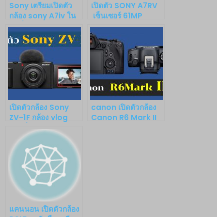
Sony เตรียมเปิดตัว
เปิดตัว SONY A7RV
กล้อง sony A7iv ใน
เซ็นเซอร์ 61MP
วันที่ 21 ตุลาคม 2564
ปรับปรุง AI ถ่าย 8 k
เวลา21.00น
IBIS สูงสุด 8 Stops
เปิดตัวกล้อง Sony
canon เปิดตัวกล้อง
ZV-1F กล้อง vlog
Canon R6 Mark II
ใหม่ที่ใช้งานง่าย การ
เชื่อมต่อขั้นสูง และเป็น
มิตรต่อสิ่งแวดล้อม
แคนนอน เปิดตัวกล้อง