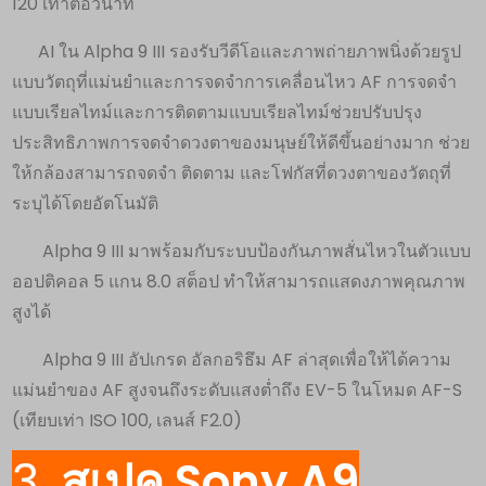
120 เท่าต่อวินาที
AI ใน Alpha 9 III รองรับวีดีโอและภาพถ่ายภาพนิ่งด้วยรูป
แบบวัตถุที่แม่นยำและการจดจำการเคลื่อนไหว AF การจดจำ
แบบเรียลไทม์และการติดตามแบบเรียลไทม์ช่วยปรับปรุง
ประสิทธิภาพการจดจำดวงตาของมนุษย์ให้ดีขึ้นอย่างมาก ช่วย
ให้กล้องสามารถจดจำ ติดตาม และโฟกัสที่ดวงตาของวัตถุที่
ระบุได้โดยอัตโนมัติ
Alpha 9 III มาพร้อมกับระบบป้องกันภาพสั่นไหวในตัวแบบ
ออปติคอล 5 แกน 8.0 สต็อป ทำให้สามารถแสดงภาพคุณภาพ
สูงได้
Alpha 9 III อัปเกรด อัลกอริธึม AF ล่าสุดเพื่อให้ได้ความ
แม่นยำของ AF สูงจนถึงระดับแสงต่ำถึง EV-5 ในโหมด AF-S
(เทียบเท่า ISO 100, เลนส์ F2.0)
3.
สเปค Sony A9