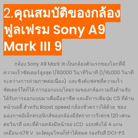
2.
คุณสมบัติของกล้อง
ฟูลเฟรม Sony A9
Mark III 9
กล้อง Sony A9 Mark III เป็นกล้องตัวแรกของโลกที่มี
ความเร็วชัตเตอร์สูงสุด 1/80000 วินาทีวินาที (1/16,000 วินาที
ระหว่างการถ่ายภาพต่อเนื่อง) และซิงค์แฟลชที่ความเร็ว
ชัตเตอร์ใดก็ได้ การออกแบบโดยรวมของกล้องรวมถึงด้ามจับ
ได้รับการออกแบบมาเพื่อมืออาชีพ และมีการเพิ่มปุ่ม C5 ที่ด้าน
หน้าบอดี้ สำหรับ Boost speed กล้องชั่วคราวได้ด้วย ช่อง
มองภาพอิเล็กทรอนิกส์ของกล้องมีอัตราการรีเฟรช 120 เฟรม
ต่อวินาที และที่ด้านหลังมีหน้าจอ LCD แบบพับได้ 4 แกน
เหมือน a7R V จะงัดมุมไหนก็ทำได้หมด รองรับสี DCI-P3