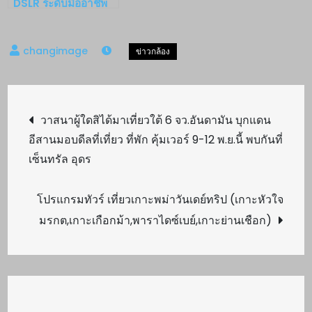
DSLR ระดับมืออาชีพ
รุ่นใหม่ Canon EOS
5D Mark III
Post
วาสนาผู้ใดสิได้มาเที่ยวใต้ 6 จว.อันดามัน บุกแดน
อีสานมอบดีลที่เที่ยว ที่พัก คุ้มเวอร์ 9-12 พ.ย.นี้ พบกันที่
navigation
เซ็นทรัล อุดร
โปรแกรมทัวร์ เที่ยวเกาะพม่าวันเดย์ทริป (เกาะหัวใจ
มรกต,เกาะเกือกม้า,พาราไดซ์เบย์,เกาะย่านเชือก)