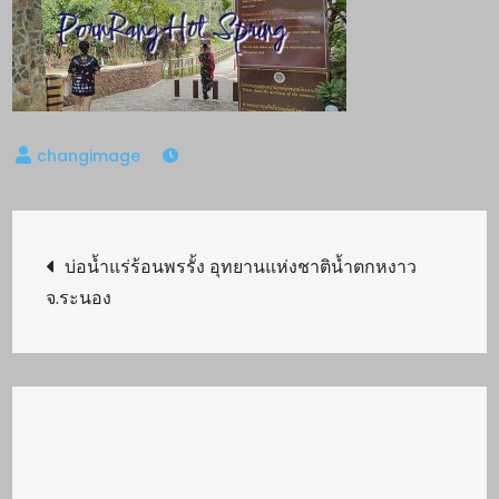
Post
บ่อน้ำแร่ร้อนพรรั้ง อุทยานแห่งชาติน้ำตกหงาว
จ.ระนอง
navigation