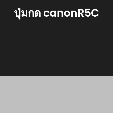
ปุ่มกด canonR5C