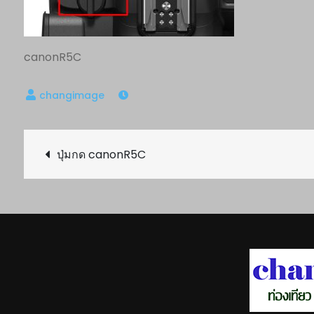
canonR5C
Post
ปุ่มกด canonR5C
navigation