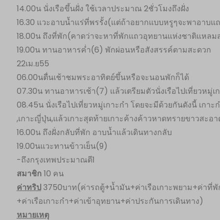
14.00น นั่งเรือขึ้นฝั่ง ใช้เวลาประมาณ 2ชั่วโมงถึงฝั่ง
16.30 แวะอาบน้ำแร่ที่พรรั้ง(แต่ถ้าอยากแบบหรูๆจะพาอาบแถ
18.00น ถึงที่พัก(คาดว่าจะหาที่พักแถวอุทยานแห่งชาติแหลม
19.00น ทานอาหารค่ำ(6) พักผ่อนหรือสังสรรค์ตามสะดวก
22เม.ย55
06.00นตื่นเช้าชมพระอาทิตย์ขึ้นหรือจะนอนพักก็ได้
07.30น ทานอาหารเช้า(7) แล้วเตรียมตัวนั่งเรือไปเที่ยวหมู่
08.45น นั่งเรือไปเที่ยวหมู่เกาะกำ โดยจะมีด้วยกันดังนี้ เกาะ
,เกาะญี่ปุ่น,แล้วเกาะสุดท้ายเกาะค้างค้าวหาดทรายขาวสะอา
16.00น ถึงฝั่งกลับที่พัก อาบน้ำแล้วเดินทางกลับ
19.00นแวะทานข้าวเย็น(9)
-ถึงกรุงเทพประมาณตี1
สมาชิก
10 คน
ค่าทริป
3750บาท(ค่ารถตู้+น้ำมัน+ค่าเรือเกาะพยาม+ค่าที่พ
+ค่าเรือเกาะกำ+ค่าเข้าอุทยาน+ค่าประกันการเดินทาง)
หมายเหตุ