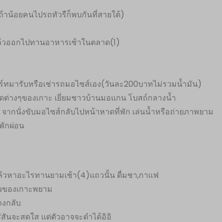
้าน้อยคนไปรถทัวรืก็พบกันที่สายใต้)
แล้วออกไปทานอาหารเช้าในตลาด(1)
สอร์ทมารับหรือเช่ารถมอไซส์เอง(วันละ200บาทไม่รวมน้ำมัน)
วหาดต่างๆของเกาะ เยี่ยมชาวบ้านมอแกน โบสถ์กลางน้ำ
 จากนั่งขับมอไซส์กลับไปหน้าหาดที่พัก เล่นน้ำหรือถ่ายภาพยาม
พักผ่อน
ล้วหาอะไรทานยามเช้า(4)แถวนั้น ดื่มชา,กาแฟ
ิวของเกาะพยาม
างกลับ
ีสันจะสดใส แต่ตัวอาจจะดำได้อิอิ