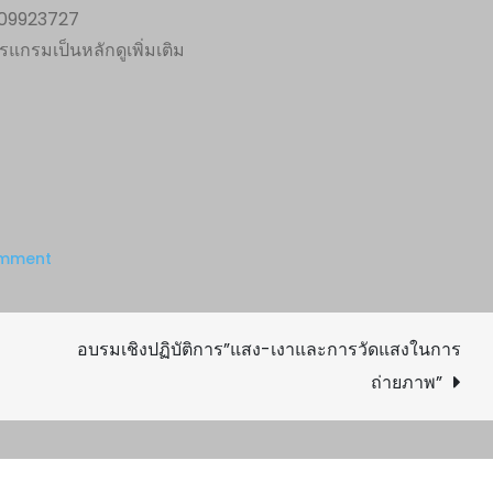
0809923727
รมเป็นหลักดูเพิ่มเติม
on
omment
เที่ยว
ถ่าย
อบรมเชิงปฏิบัติการ”แสง-เงาและการวัดแสงในการ
ภาพ
เกาะ
ถ่ายภาพ”
พยาม,จ.ระนอง19-
22เม.ย55นี้