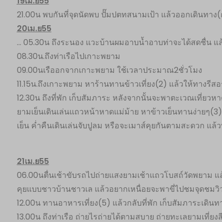
19เม.ย55
21.00น พบกันที่จุดนัดพบ ปั๊มปตทสนามเป้า แล้วออกเดินทาง(ถ
20เม.ย55
… 05.30น ถึงระนอง แวะบ้านผมอาบน้ำอาบท่าจะได้สดชื่น 
08.30น.ถึงท่าเรือไปเกาะพยาม
09.00นเรืออกจากเกาะพยาม ใช้เวลาประมาณ2ชั่วโมง
11.15น.ถึงเกาะพยาม หาร้านทานข้าวเที่ยง(2) แล้วให้ทางรี
12.30น ถึงที่พัก เก็บสัมภาระ หลังจากนั้นจะพาตะเวณเที่ย
ยามเย็นเดินเล่นแถวหน้าหาดแม่ม้าย หาข้าวเย็นทานง่ายๆ(3)
เย็น ค่ำคืนเดินเล่นจับปูลม หรือจะเมาส์คุยกันตามสะดวก แล้ว
21เม.ย55
06.00นตื่นเช้าขับรถไปถ่ายแสงยามเช้าแถวโบสถ์วัดพยาม แ
คุยแบบชาวบ้านชาวเล แล้วอยากเหนื่อยจะพาขี่ไปชมจุดชมว
12.00น ทานอาหารเที่ยง(5) แล้วกลับที่พัก เก็บสัมภาระเดินท
13.00น ถึงท่าเรือ ถ่ายไรถ่ายได้ตามสบาย ถ่ายทะเลยามเที่ยงส