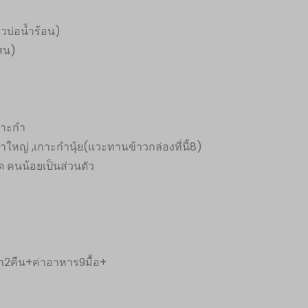
วบ่อน้ำร้อน)
สน)
เกาะกำ
กำใหญ่ ,เกาะกำนุ้ย(แวะทานข้าวกล่องที่นี้8)
ด คนน้อยเป็นส่วนตัว
ัก2คืน+ค่าอาหาร9มื้อ+