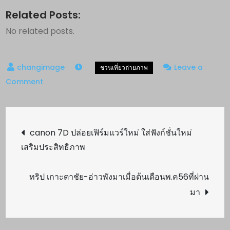
Related Posts:
No related posts.
Leave a
on
Comment
เที่ยว
ลาว
Post
เวียง
canon 7D ปล่อยเฟิร์มแวร์ใหม่ ใส่ฟังก์ชั่นใหม่
จันทร์
เสริมประสิทธิภาพ
navigation
ปั่น
จัก
ทริป เกาะตาชัย-อ่าวพังมาเมื่อต้นเดือนพ.ค56ที่ผ่าน
ยาน
มา
ที่
วัง
เวียง