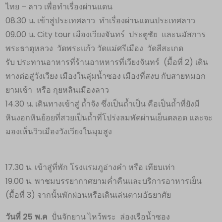
ไทย – ลาว เพื่อทำเรื่องผ่านแดน
08.30 น. เข้าสู่ประเทศลาว ทำเรื่องผ่านแดนประเทศลาว
09.00 น. City tour เมืองเวียงจันทร์ ประตูชัย และนมัสการ
พระธาตุหลวง วัดพระแก้ว วัดแม่ศรีเมือง วัดสีสะเกด
รับ ประทานอาหารที่ร้านอาหหารที่เวียงจันทร์ (มื้อที่ 2) เดิน
ทางต่อสู่วังเวียง เมืองในลุ่มน้ำซอง เมืองที่สงบ กับสายหมอก
ยามเช้า หรือ กุยหลินเมืองลาว
14.30 น. เดินทางเข้าสู่ ถ้ำจัง ซึ่งเป็นถ้ำเป็น คือเป็นถ้ำที่ยังมี
หินงอกหินย้อยที่สวยเป็นถ้ำที่โปร่งลมพัดผ่านเย็นตลอด และจะ
มองเห็นวิวเมืองวังเวียงในมุมสูง
17.30 น. เข้าสู่ที่พัก โรงแรมภูอ่างคำ หรือ เทียบเท่า
19.00 น. พาชมบรรยากาศยามค่ำคืนและบริการอาหารเย็น
(มื้อที่ 3) จากนั้นพักผ่อนหรือเดินเล่นตามอัธยาศัย
วันที่ 25 พ.ค
ปั่นจักยาน ไหว้พระ ล่องเรือน้ำซอง