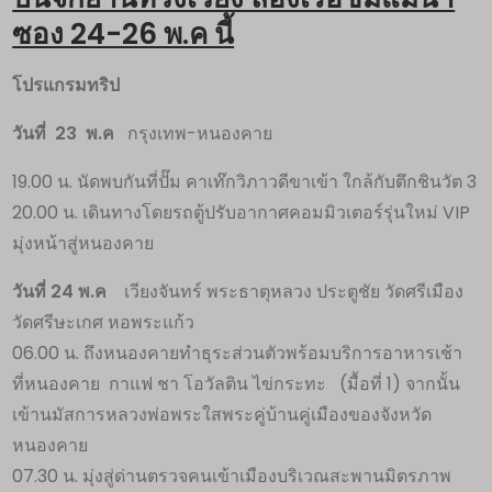
ซอง 24-26 พ.ค นี้
โปรแกรมทริป
วันที่ 23 พ.ค
กรุงเทพ-หนองคาย
19.00 น. นัดพบกันที่ปั๊ม คาเท๊กวิภาวดีขาเข้า ใกล้กับตึกชินวัต 3
20.00 น. เดินทางโดยรถตู้ปรับอากาศคอมมิวเตอร์รุ่นใหม่ VIP
มุ่งหน้าสู่หนองคาย
วันที่ 24 พ.ค
เวียงจันทร์ พระธาตุหลวง ประตูชัย วัดศรีเมือง
วัดศรีษะเกศ หอพระแก้ว
06.00 น. ถึงหนองคายทำธุระส่วนตัวพร้อมบริการอาหารเช้า
ที่หนองคาย กาแฟ ชา โอวัลติน ไข่กระทะ (มื้อที่ 1) จากนั้น
เข้านมัสการหลวงพ่อพระใสพระคู่บ้านคู่เมืองของจังหวัด
หนองคาย
07.30 น. มุ่งสู่ด่านตรวจคนเข้าเมืองบริเวณสะพานมิตรภาพ